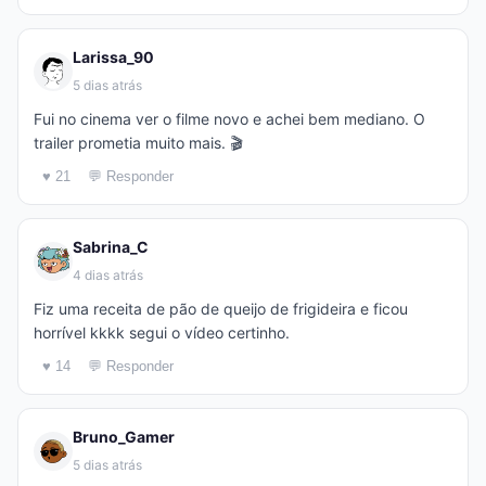
Larissa_90
5 dias atrás
Fui no cinema ver o filme novo e achei bem mediano. O
trailer prometia muito mais. 🎬
♥ 21
💬 Responder
Sabrina_C
4 dias atrás
Fiz uma receita de pão de queijo de frigideira e ficou
horrível kkkk segui o vídeo certinho.
♥ 14
💬 Responder
Bruno_Gamer
5 dias atrás