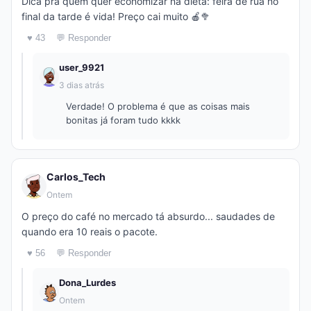
Dica pra quem quer economizar na dieta: feira de rua no
final da tarde é vida! Preço cai muito 🍎🥦
♥ 43
💬 Responder
user_9921
3 dias atrás
Verdade! O problema é que as coisas mais
bonitas já foram tudo kkkk
Carlos_Tech
Ontem
O preço do café no mercado tá absurdo... saudades de
quando era 10 reais o pacote.
♥ 56
💬 Responder
Dona_Lurdes
Ontem