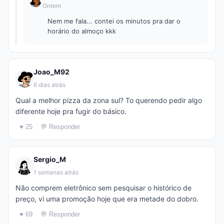
Ontem
Nem me fala... contei os minutos pra dar o
horário do almoço kkk
Joao_M92
6 dias atrás
Qual a melhor pizza da zona sul? To querendo pedir algo
diferente hoje pra fugir do básico.
♥ 25
💬 Responder
Sergio_M
1 semanas atrás
Não comprem eletrônico sem pesquisar o histórico de
preço, vi uma promoção hoje que era metade do dobro.
♥ 69
💬 Responder