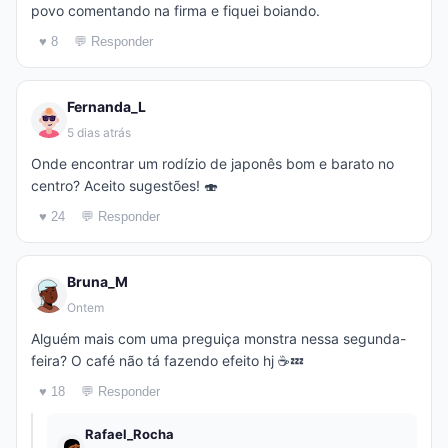
povo comentando na firma e fiquei boiando.
♥ 8
💬 Responder
Fernanda_L
5 dias atrás
Onde encontrar um rodízio de japonês bom e barato no
centro? Aceito sugestões! 🍣
♥ 24
💬 Responder
Bruna_M
Ontem
Alguém mais com uma preguiça monstra nessa segunda-
feira? O café não tá fazendo efeito hj ☕💤
♥ 18
💬 Responder
Rafael_Rocha