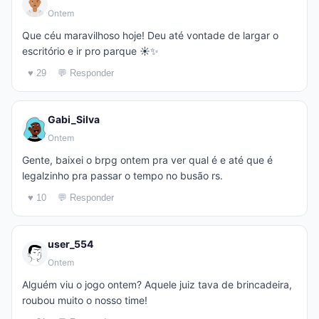
Ontem
Que céu maravilhoso hoje! Deu até vontade de largar o
escritório e ir pro parque ☀️✨
♥ 29
💬 Responder
Gabi_Silva
Ontem
Gente, baixei o brpg ontem pra ver qual é e até que é
legalzinho pra passar o tempo no busão rs.
♥ 10
💬 Responder
user_554
Ontem
Alguém viu o jogo ontem? Aquele juiz tava de brincadeira,
roubou muito o nosso time!