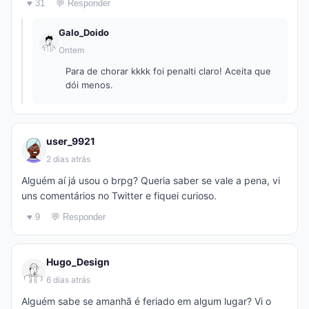
♥ 31
💬 Responder
Galo_Doido
Ontem
Para de chorar kkkk foi penalti claro! Aceita que
dói menos.
user_9921
2 dias atrás
Alguém aí já usou o brpg? Queria saber se vale a pena, vi
uns comentários no Twitter e fiquei curioso.
♥ 9
💬 Responder
Hugo_Design
6 dias atrás
Alguém sabe se amanhã é feriado em algum lugar? Vi o