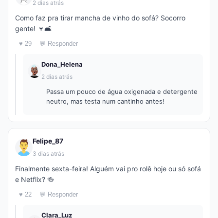
2 dias atrás
Como faz pra tirar mancha de vinho do sofá? Socorro
gente! 🍷🛋️
♥ 29
💬 Responder
Dona_Helena
2 dias atrás
Passa um pouco de água oxigenada e detergente
neutro, mas testa num cantinho antes!
Felipe_87
3 dias atrás
Finalmente sexta-feira! Alguém vai pro rolê hoje ou só sofá
e Netflix? 🍻
♥ 22
💬 Responder
Clara_Luz