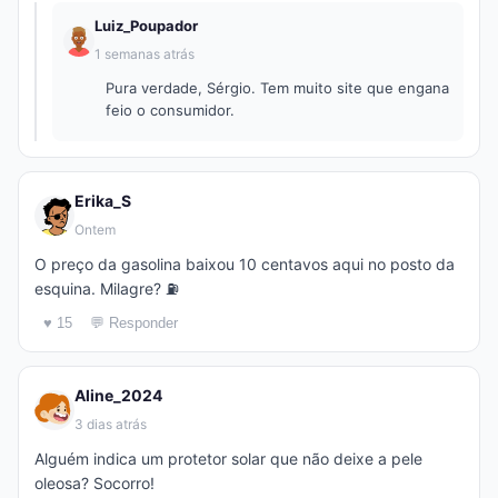
Luiz_Poupador
1 semanas atrás
Pura verdade, Sérgio. Tem muito site que engana
feio o consumidor.
Erika_S
Ontem
O preço da gasolina baixou 10 centavos aqui no posto da
esquina. Milagre? ⛽
♥ 15
💬 Responder
Aline_2024
3 dias atrás
Alguém indica um protetor solar que não deixe a pele
oleosa? Socorro!