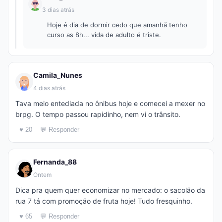
3 dias atrás
Hoje é dia de dormir cedo que amanhã tenho
curso as 8h... vida de adulto é triste.
Camila_Nunes
4 dias atrás
Tava meio entediada no ônibus hoje e comecei a mexer no
brpg. O tempo passou rapidinho, nem vi o trânsito.
♥ 20
💬 Responder
Fernanda_88
Ontem
Dica pra quem quer economizar no mercado: o sacolão da
rua 7 tá com promoção de fruta hoje! Tudo fresquinho.
♥ 65
💬 Responder