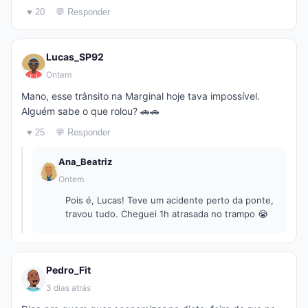
♥ 20
💬 Responder
Lucas_SP92
Ontem
Mano, esse trânsito na Marginal hoje tava impossível.
Alguém sabe o que rolou? 🚗🚗
♥ 25
💬 Responder
Ana_Beatriz
Ontem
Pois é, Lucas! Teve um acidente perto da ponte,
travou tudo. Cheguei 1h atrasada no trampo 😭
Pedro_Fit
3 dias atrás